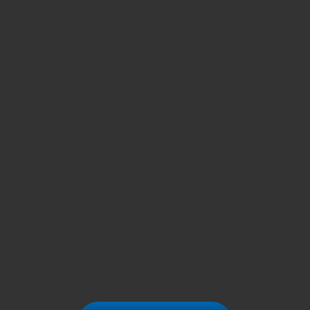
SIGA-NOS PELO
WHATSAPP
Estamos à sua disposição para atender todas
as suas necessidades. Se você precisa de um
orçamento, basta entrar em contato conosco
pelo WhatsApp. É rápido, fácil e você recebe
uma resposta ágil.