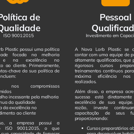
Política de
Pessoal
Qualidade
Qualifica
ISO 9001:2015
Investimento em Capac
b Plastic possui uma política
A Nova Lorb Plastic se 
dade focada na melhoria
contar com uma equipe de pr
a e na excelência no
altamente qualificados, que
o ao cliente. Primeiramente,
rigorosos cursos prepar
tos-chave da sua política de
treinamentos contínuos para
incluem:
máxima eficiência nos 
realizados.
ca nos compromissos
midos
Além disso, a empresa acre
alho incessante pela melhoria
sucesso está diretament
ínua da qualidade
excelência de sua equipe
a da excelência no
razão, investe continu
dimento ao cliente
capacitação de seus fun
proporcionando:
so, a empresa possui a
ção ISO 9001:2015, o que
Cursos preparatórios a
 sua capacidade de fornecer
para desenvolver habil