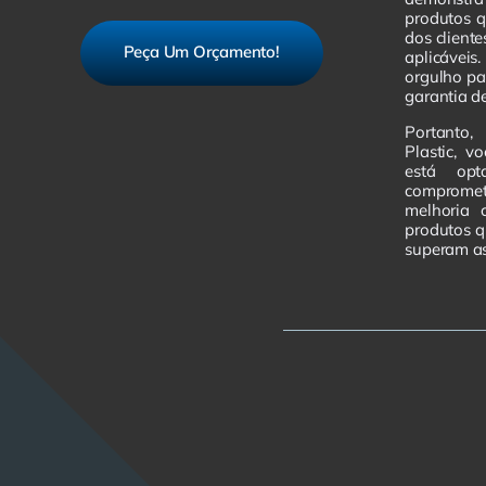
produtos 
dos client
Peça Um Orçamento!
aplicávei
orgulho pa
garantia de
Portanto,
Plastic, v
está op
comprome
melhoria 
produtos 
superam as