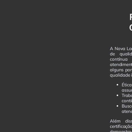
A Nova Lor
de quali
contínu
atendiment
alguns pon
qualidade 
SIGA-NOS PELO
Éti
WHATSAPP
assu
Trab
cont
Estamos à sua disposição para
atender todas as suas
Busc
necessidades. Se você precisa
aten
de um orçamento, basta entrar
em contato conosco pelo
Além dis
WhatsApp. É rápido, fácil e
certifica
você recebe uma resposta ágil.
demonstra