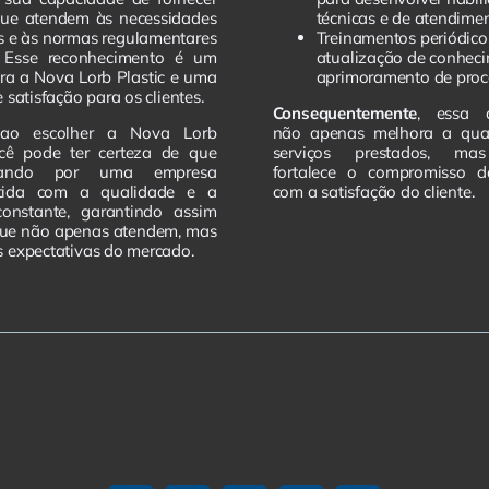
que atendem às necessidades
técnicas e de atendime
es e às normas regulamentares
Treinamentos periódico
s. Esse reconhecimento é um
atualização de conhec
ra a Nova Lorb Plastic e uma
aprimoramento de proc
 satisfação para os clientes.
Consequentemente
, essa 
 ao escolher a Nova Lorb
não apenas melhora a qua
ocê pode ter certeza de que
serviços prestados, m
tando por uma empresa
fortalece o compromisso 
tida com a qualidade e a
com a satisfação do cliente.
constante, garantindo assim
que não apenas atendem, mas
 expectativas do mercado.