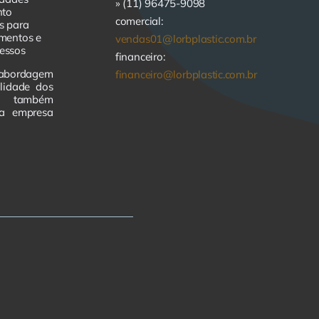
» (11) 96475-9098
nto
comercial:
s para
imentos e
vendas01@lorbplastic.com.br
essos
financeiro:
abordagem
financeiro@lorbplastic.com.br
lidade dos
as também
da empresa