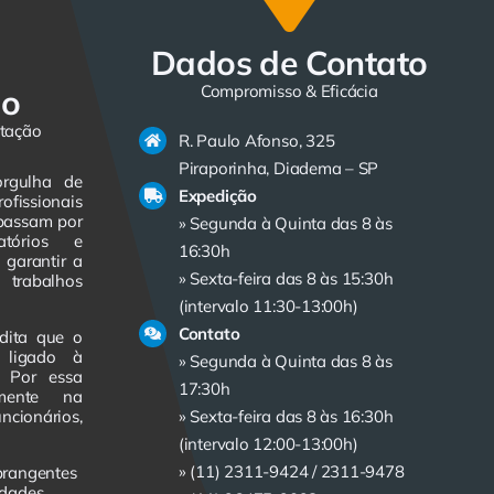
Dados de Contato
Compromisso & Eficácia
do
itação
R. Paulo Afonso, 325
Piraporinha, Diadema – SP
orgulha de
Expedição
ofissionais
 passam por
» Segunda à Quinta das 8 às
atórios e
16:30h
 garantir a
» Sexta-feira das 8 às 15:30h
trabalhos
(intervalo 11:30-13:00h)
Contato
dita que o
e ligado à
» Segunda à Quinta das 8 às
. Por essa
17:30h
amente na
cionários,
» Sexta-feira das 8 às 16:30h
(intervalo 12:00-13:00h)
» (11) 2311-9424 /
2311-9478
brangentes
idades