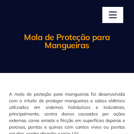
Ir
para
o
Toggl
conteúdo
Navig
Home
Mola de Proteção para
Mangueiras
Empresa
Produtos
Áreas de Atu
A mola de proteção para mangueiras foi desenvolvida
com o intuito de proteger mangueiras e cabos elétricos
utilizados em sistemas hidráulicos e industriais,
Representan
principalmente, contra danos causados por ações
externas, como arraste e fricção em superfícies ásperas e
porosas, pontas e quinas com cantos vivos ou pontas
Contato
agudas, contra abrasão e raios UV.