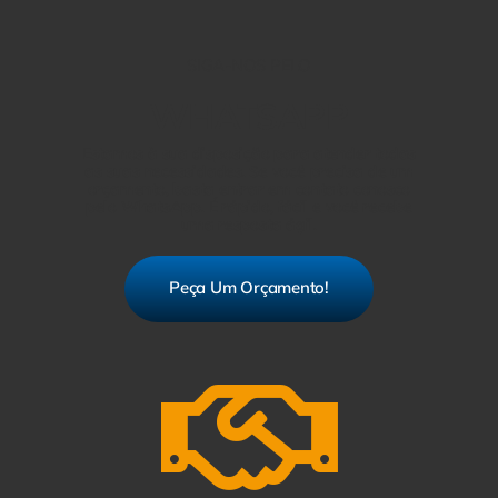
SIGA-NOS PELO
WHATSAPP
Estamos à sua disposição para atender todas
as suas necessidades. Se você precisa de um
orçamento, basta entrar em contato conosco
pelo WhatsApp. É rápido, fácil e você recebe
uma resposta ágil.
Peça Um Orçamento!