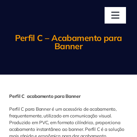
Ir
para
o
Toggl
conteúdo
Navig
Home
Perfil C – Acabamento para
Banner
Empresa
Produtos
Áreas de Atu
Perfil C acabamento para Banner
Perfil C para Banner é um acessório de acabamento,
Representan
frequentemente, utilizado em comunicação visual.
Produzido em PVC, em formato cilíndrico, proporciona
acabamento instantâneo ao banner. Perfil C é a solução
Contato
mais rápida e econômica para dar acabamento