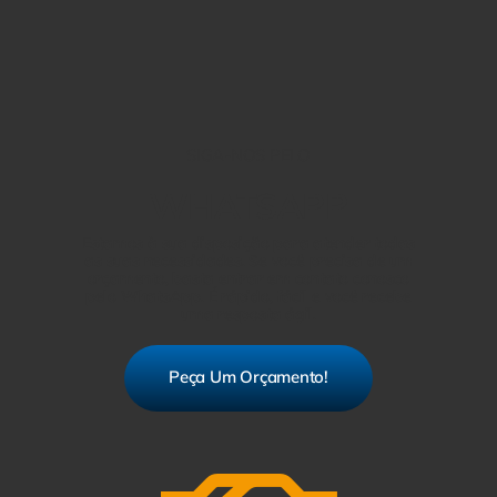
SIGA-NOS PELO
WHATSAPP
Estamos à sua disposição para atender todas
as suas necessidades. Se você precisa de um
orçamento, basta entrar em contato conosco
pelo WhatsApp. É rápido, fácil e você recebe
uma resposta ágil.
Peça Um Orçamento!