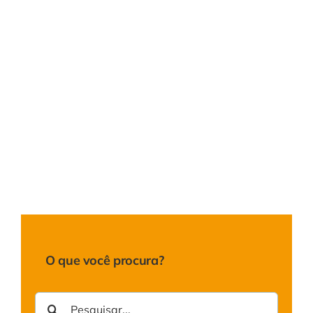
Empresa
Produtos
Áreas de Atu
Representan
Contato
O que você procura?
Buscar