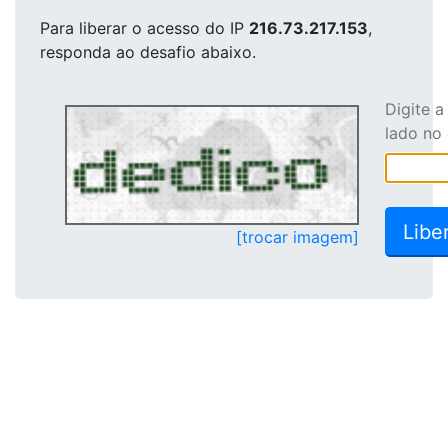
Para liberar o acesso
do IP
216.73.217.153
,
responda ao desafio abaixo.
Digite 
lado no
[trocar imagem]