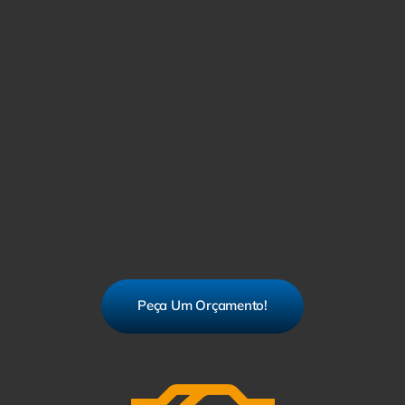
SIGA-NOS PELO
WHATSAPP
Estamos à sua disposição para atender todas
as suas necessidades. Se você precisa de um
orçamento, basta entrar em contato conosco
pelo WhatsApp. É rápido, fácil e você recebe
uma resposta ágil.
Peça Um Orçamento!