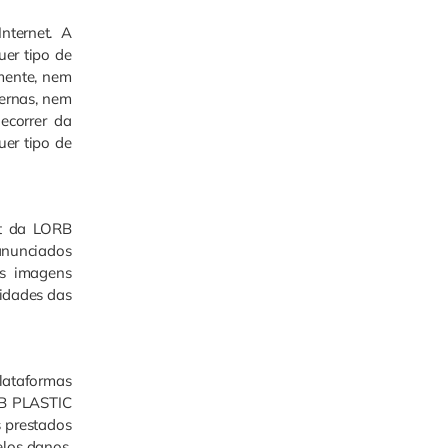
nternet. A
uer tipo de
mente, nem
ternas, nem
ecorrer da
uer tipo de
et da LORB
anunciados
às imagens
lidades das
plataformas
ORB PLASTIC
s prestados
elos danos,