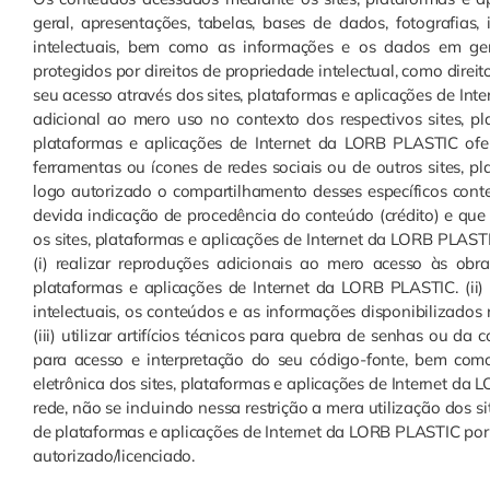
geral, apresentações, tabelas, bases de dados, fotografias, 
intelectuais, bem como as informações e os dados em gera
protegidos por direitos de propriedade intelectual, como direit
seu acesso através dos sites, plataformas e aplicações de In
adicional ao mero uso no contexto dos respectivos sites, p
plataformas e aplicações de Internet da LORB PLASTIC ofe
ferramentas ou ícones de redes sociais ou de outros sites, pl
logo autorizado o compartilhamento desses específicos con
devida indicação de procedência do conteúdo (crédito) e qu
os sites, plataformas e aplicações de Internet da LORB PLAST
(i) realizar reproduções adicionais ao mero acesso às obra
plataformas e aplicações de Internet da LORB PLASTIC. (ii) 
intelectuais, os conteúdos e as informações disponibilizados 
(iii) utilizar artifícios técnicos para quebra de senhas ou d
para acesso e interpretação do seu código-fonte, bem como
eletrônica dos sites, plataformas e aplicações de Internet 
rede, não se incluindo nessa restrição a mera utilização dos 
de plataformas e aplicações de Internet da LORB PLASTIC por 
autorizado/licenciado.