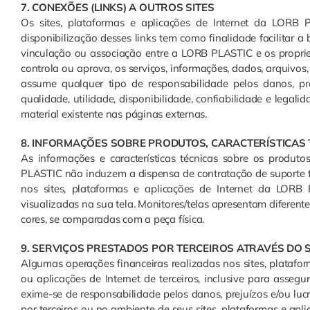
7. CONEXÕES (LINKS) A OUTROS SITES
Os sites, plataformas e aplicações de Internet da LORB 
disponibilização desses links tem como finalidade facilitar a
vinculação ou associação entre a LORB PLASTIC e os propri
controla ou aprova, os serviços, informações, dados, arquivos
assume qualquer tipo de responsabilidade pelos danos, pr
qualidade, utilidade, disponibilidade, confiabilidade e legal
material existente nas páginas externas.
8. INFORMAÇÕES SOBRE PRODUTOS, CARACTERÍSTICAS 
As informações e características técnicas sobre os produto
PLASTIC não induzem a dispensa de contratação de suporte t
nos sites, plataformas e aplicações de Internet da LOR
visualizadas na sua tela. Monitores/telas apresentam diferen
cores, se comparadas com a peça física.
9. SERVIÇOS PRESTADOS POR TERCEIROS ATRAVÉS DO S
Algumas operações financeiras realizadas nos sites, platafor
ou aplicações de Internet de terceiros, inclusive para asse
exime-se de responsabilidade pelos danos, prejuízos e/ou lu
por terceiros ou no ambiente de seus sites, plataformas e ap