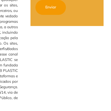
r os sites,
rceiros, ou
ente vedado
s programas
a, a outros
, incluindo
icação pela
. Os sites,
rfis/dados
esse canal
PLASTIC se
ham fundada
ORB PLASTIC
ataformas e
icados por
 Segurança.
/14, via de
Público, de