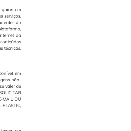
o garantem
s serviços,
rrentes do
plataforma,
Internet da
 conteúdos
s técnicas.
ponível em
sagens não-
se valer de
 SOLICITAR
E-MAIL OU
B PLASTIC,
 textos em