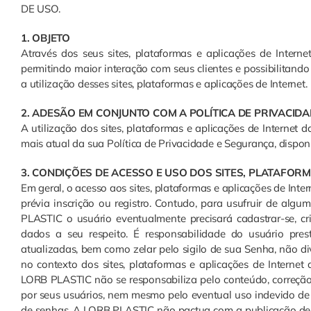
DE USO.
1. OBJETO
Através dos seus sites, plataformas e aplicações de Intern
permitindo maior interação com seus clientes e possibilit
a utilização desses sites, plataformas e aplicações de Internet.
2. ADESÃO EM CONJUNTO COM A POLÍTICA DE PRIVACID
A utilização dos sites, plataformas e aplicações de Interne
mais atual da sua Política de Privacidade e Segurança, disponí
3. CONDIÇÕES DE ACESSO E USO DOS SITES, PLATAFORM
Em geral, o acesso aos sites, plataformas e aplicações de Int
prévia inscrição ou registro. Contudo, para usufruir de algu
PLASTIC o usuário eventualmente precisará cadastrar-se, c
dados a seu respeito. É responsabilidade do usuário prest
atualizadas, bem como zelar pelo sigilo de sua Senha, não di
no contexto dos sites, plataformas e aplicações de Intern
LORB PLASTIC não se responsabiliza pelo conteúdo, correção
por seus usuários, nem mesmo pelo eventual uso indevido de 
de senhas. A LORB PLASTIC não pactua com a publicação de c