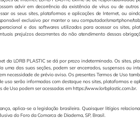
possam advir em decorrência da existência de vírus ou de outros
ar os seus sites, plataformas e aplicações de Internet, ou ainda
responsável exclusivo por manter o seu computador/smartphone/tabl
eracional e dos softwares utilizados para acessar os sites, pla
tuais prejuízos decorrentes do não atendimento dessas obrigaç
rnet da LORB PLASTIC se dá por prazo indeterminado. Os sites, pl
a uma das suas seções, podem ser encerrados, suspensos ou int
em necessidade de prévio aviso. Os presentes Termos de Uso ta
de uso serão informadas com destaque nos sites, plataformas e ap
s de Uso podem ser acessadas em https://www.lorbplastic.com.br.
nça, aplica-se a legislação brasileira. Quaisquer litígios relacion
lusiva do Foro da Comarca de Diadema, SP, Brasil.