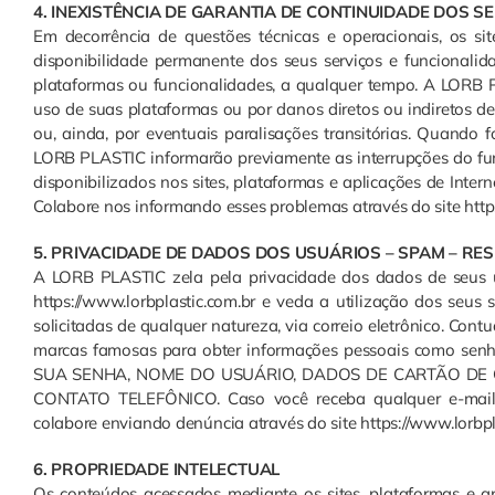
4. INEXISTÊNCIA DE GARANTIA DE CONTINUIDADE DOS S
Em decorrência de questões técnicas e operacionais, os s
disponibilidade permanente dos seus serviços e funcionalid
plataformas ou funcionalidades, a qualquer tempo. A LORB P
uso de suas plataformas ou por danos diretos ou indiretos de
ou, ainda, por eventuais paralisações transitórias. Quando f
LORB PLASTIC informarão previamente as interrupções do fun
disponibilizados nos sites, plataformas e aplicações de Inte
Colabore nos informando esses problemas através do site https
5. PRIVACIDADE DE DADOS DOS USUÁRIOS – SPAM – R
A LORB PLASTIC zela pela privacidade dos dados de seus us
https://www.lorbplastic.com.br e veda a utilização dos seus
solicitadas de qualquer natureza, via correio eletrônico. Cont
marcas famosas para obter informações pessoais como sen
SUA SENHA, NOME DO USUÁRIO, DADOS DE CARTÃO DE 
CONTATO TELEFÔNICO. Caso você receba qualquer e-mail 
colabore enviando denúncia através do site https://www.lorbpla
6. PROPRIEDADE INTELECTUAL
Os conteúdos acessados mediante os sites, plataformas e ap