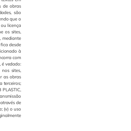
os de obras
dades, são
sendo que o
 ou licença
 os sites,
, mediante
 fica desde
icionado à
oncorra com
, é vedado:
 nos sites,
ar as obras
 terceiros;
RB PLASTIC,
ransmissão
 através de
; (v) o uso
iginalmente