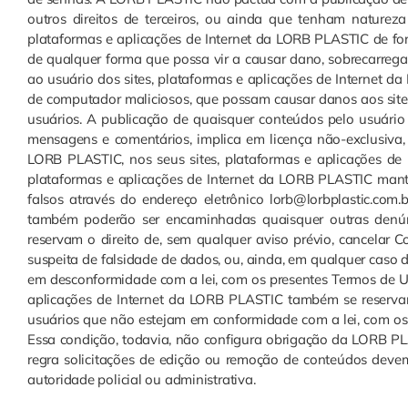
outros direitos de terceiros, ou ainda que tenham natureza di
plataformas e aplicações de Internet da LORB PLASTIC de form
de qualquer forma que possa vir a causar dano, sobrecarregar
ao usuário dos sites, plataformas e aplicações de Internet 
de computador maliciosos, que possam causar danos aos sites
usuários. A publicação de quaisquer conteúdos pelo usuário 
mensagens e comentários, implica em licença não-exclusiva, i
LORB PLASTIC, nos seus sites, plataformas e aplicações de I
plataformas e aplicações de Internet da LORB PLASTIC mant
falsos através do endereço eletrônico lorb@lorbplastic.co
também poderão ser encaminhadas quaisquer outras denúnc
reservam o direito de, sem qualquer aviso prévio, cancelar
suspeita de falsidade de dados, ou, ainda, em qualquer caso d
em desconformidade com a lei, com os presentes Termos de Us
aplicações de Internet da LORB PLASTIC também se reservam
usuários que não estejam em conformidade com a lei, com os
Essa condição, todavia, não configura obrigação da LORB PLAS
regra solicitações de edição ou remoção de conteúdos devem 
autoridade policial ou administrativa.