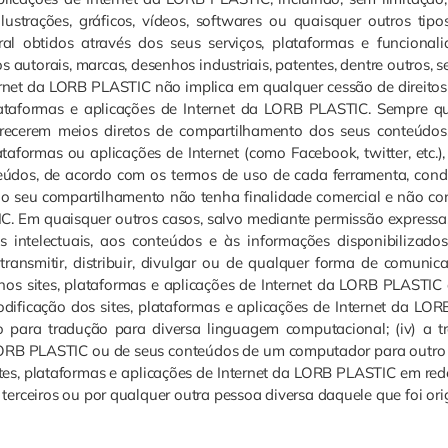
ilustrações, gráficos, vídeos, softwares ou quaisquer outros tip
l obtidos através dos seus serviços, plataformas e funcionali
os autorais, marcas, desenhos industriais, patentes, dentre outros, 
ternet da LORB PLASTIC não implica em qualquer cessão de direitos
lataformas e aplicações de Internet da LORB PLASTIC. Sempre que
recerem meios diretos de compartilhamento dos seus conteúdos
ataformas ou aplicações de Internet (como Facebook, twitter, etc.),
teúdos, de acordo com os termos de uso de cada ferramenta, cond
e o seu compartilhamento não tenha finalidade comercial e não c
IC. Em quaisquer outros casos, salvo mediante permissão expressa
s intelectuais, aos conteúdos e às informações disponibilizados
transmitir, distribuir, divulgar ou de qualquer forma de comunic
nos sites, plataformas e aplicações de Internet da LORB PLASTIC a
a codificação dos sites, plataformas e aplicações de Internet da LO
 para tradução para diversa linguagem computacional; (iv) a t
da LORB PLASTIC ou de seus conteúdos de um computador para outro
sites, plataformas e aplicações de Internet da LORB PLASTIC em rede
terceiros ou por qualquer outra pessoa diversa daquele que foi or