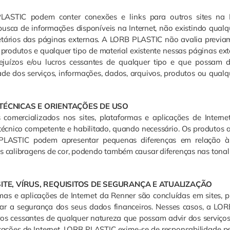
PLASTIC podem conter conexões e links para outros sites na I
 busca de informações disponíveis na Internet, não existindo qualq
etários das páginas externas. A LORB PLASTIC não avalia previa
, produtos e qualquer tipo de material existente nessas páginas ex
ejuízos e/ou lucros cessantes de qualquer tipo e que possam d
idade dos serviços, informações, dados, arquivos, produtos ou qualq
TÉCNICAS E ORIENTAÇÕES DE USO
s comercializados nos sites, plataformas e aplicações de Intern
écnico competente e habilitado, quando necessário. Os produtos 
B PLASTIC podem apresentar pequenas diferenças em relação 
tes calibragens de cor, podendo também causar diferenças nas tona
ITE, VÍRUS, REQUISITOS DE SEGURANÇA E ATUALIZAÇÃO
mas e aplicações de Internet da Renner são concluídas em sites, 
gurar a segurança dos seus dados financeiros. Nesses casos, a L
cros cessantes de qualquer natureza que possam advir dos serviço
licações de Internet. LORB PLASTIC exime-se de responsabilidade p