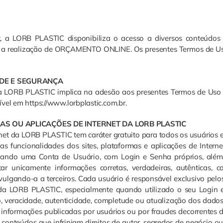
et, a LORB PLASTIC disponibiliza o acesso a diversos conteúdos 
ando a realização de ORÇAMENTO ONLINE. Os presentes Termos de U
ADE E SEGURANÇA
t da LORB PLASTIC implica na adesão aos presentes Termos de Uso
vel em https://www.lorbplastic.com.br.
AS OU APLICAÇÕES DE INTERNET DA LORB PLASTIC
ernet da LORB PLASTIC tem caráter gratuito para todos os usuários 
mas funcionalidades dos sites, plataformas e aplicações de Inter
riando uma Conta de Usuário, com Login e Senha próprios, além
ar unicamente informações corretas, verdadeiras, autênticas, c
vulgando-a a terceiros. Cada usuário é responsável exclusivo pelo
et da LORB PLASTIC, especialmente quando utilizado o seu Login 
, veracidade, autenticidade, completude ou atualização dos dado
informações publicadas por usuários ou por fraudes decorrentes 
onteúdos que infrinjam direitos de autor, segredos de negócio o