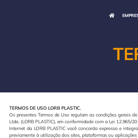
Ir
para
EMPRE
o
conteúdo
TE
TERMOS DE USO LORB PLASTIC.
Os presentes Termos de Uso regulam as condições gerais de 
Ltda. (LORB PLASTIC), em conformidade com a Lei 12.965/2014 (
Internet da LORB PLASTIC você concorda expressa e integr
previamente à utilização dos sites, plataformas ou aplicaçõe