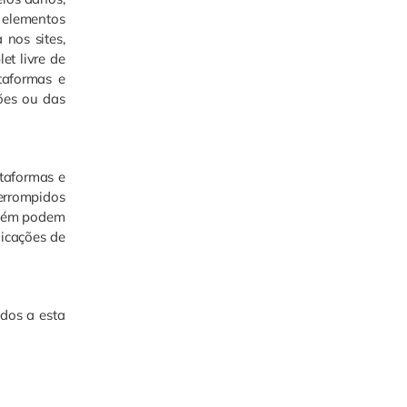
 elementos
 nos sites,
et livre de
taformas e
ões ou das
ataformas e
errompidos
mbém podem
licações de
ados a esta