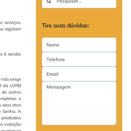
resultados
para:
e serviços,
Tire suas dúvidas:
so regulam
 e à versão
e não exige
net da LORB
 de outros
ompletas e
s seus atos
e Senha. A
s prestados
da violação
u quaisquer