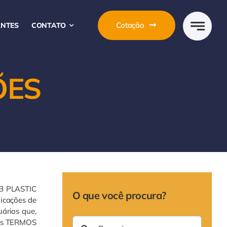
Cotação
ANTES
CONTATO
ÕES
ORB PLASTIC
O que você procura?
licações de
ários que,
Buscar
ntes TERMOS