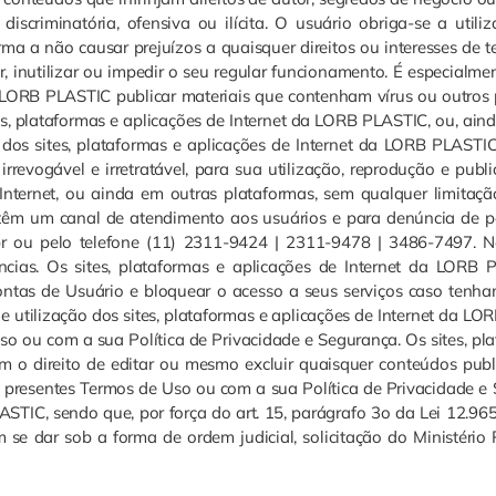
scriminatória, ofensiva ou ilícita. O usuário obriga-se a utiliza
a a não causar prejuízos a quaisquer direitos ou interesses de te
, inutilizar ou impedir o seu regular funcionamento. É especialm
da LORB PLASTIC publicar materiais que contenham vírus ou outro
, plataformas e aplicações de Internet da LORB PLASTIC, ou, aind
dos sites, plataformas e aplicações de Internet da LORB PLASTIC
rrevogável e irretratável, para sua utilização, reprodução e publ
nternet, ou ainda em outras plataformas, sem qualquer limitação
êm um canal de atendimento aos usuários e para denúncia de pe
m.br ou pelo telefone (11) 2311-9424 | 2311-9478 | 3486-7497. N
ias. Os sites, plataformas e aplicações de Internet da LORB 
 Contas de Usuário e bloquear o acesso a seus serviços caso ten
e utilização dos sites, plataformas e aplicações de Internet da L
o ou com a sua Política de Privacidade e Segurança. Os sites, pl
 o direito de editar ou mesmo excluir quaisquer conteúdos publ
 presentes Termos de Uso ou com a sua Política de Privacidade e
TIC, sendo que, por força do art. 15, parágrafo 3o da Lei 12.965
se dar sob a forma de ordem judicial, solicitação do Ministério 