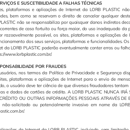
ERVIÇOS E SUSCETIBILIDADE A FALHAS TÉCNICAS
ites, plataformas e aplicações de Internet da LORB PLASTIC nã
ades, bem como se reservam o direito de cancelar qualquer deste
LASTIC não se responsabiliza por quaisquer danos indiretos deco
correntes de caso fortuito ou força maior, do uso inadequado da 
or razoavelmente possível, os sites, plataformas e aplicações de 
cionamento dos seus serviços, plataformas e funcionalidades. Os
rnet da LORB PLASTIC poderão eventualmente conter erros ou falha
://www.lorbplastic.com.br/.
ESPONSABILIDADE POR FRAUDES
uários, nos termos da Política de Privacidade e Segurança dis
 sites, plataformas e aplicações de Internet para o envio de men
udo, o usuário deve ter ciência de que diversos fraudadores tentam 
has e dados de cartões de crédito. A LORB PLASTIC NUNCA IRÁ
CRÉDITO OU OUTRAS INFORMAÇÕES PESSOAIS ATRAVÉS DE 
não-solicitado ou potencialmente invasivo em nome da LOR
stic.com.br/.
licações de Internet da LORB PLASTIC, incluindo, sem limitação,