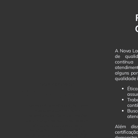
A Nova Lor
de quali
contínu
atendiment
alguns pon
qualidade 
SIGA-NOS PELO
Éti
WHATSAPP
assu
Trab
cont
Estamos à sua disposição para
atender todas as suas
Busc
necessidades. Se você precisa
aten
de um orçamento, basta entrar
em contato conosco pelo
Além dis
WhatsApp. É rápido, fácil e
certifica
você recebe uma resposta ágil.
demonstra