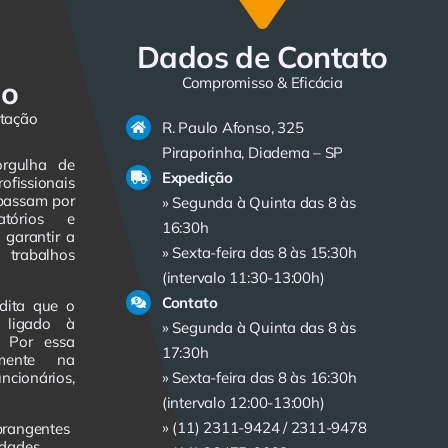
Dados de Contato
Compromisso & Eficácia
do
itação
R. Paulo Afonso, 325
Piraporinha, Diadema – SP
orgulha de
Expedição
ofissionais
 passam por
» Segunda à Quinta das 8 às
atórios e
16:30h
 garantir a
» Sexta-feira das 8 às 15:30h
trabalhos
(intervalo 11:30-13:00h)
Contato
dita que o
e ligado à
» Segunda à Quinta das 8 às
. Por essa
17:30h
amente na
cionários,
» Sexta-feira das 8 às 16:30h
(intervalo 12:00-13:00h)
» (11) 2311-9424 /
2311-9478
brangentes
idades