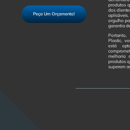
produtos 
dos client
Peça Um Orçamento!
aplicávei
orgulho pa
garantia de
Portanto,
Plastic, v
está op
comprome
melhoria 
produtos 
superam as