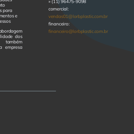
» (11) 96475-9098
nto
comercial:
s para
imentos e
vendas01@lorbplastic.com.br
essos
financeiro:
abordagem
financeiro@lorbplastic.com.br
lidade dos
as também
da empresa