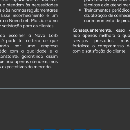
que atendem às necessidades
técnicas e de atendime
es e às normas regulamentares
Treinamentos periódico
s. Esse reconhecimento é um
atualização de conhec
ra a Nova Lorb Plastic e uma
aprimoramento de proc
 satisfação para os clientes.
Consequentemente
, essa 
 ao escolher a Nova Lorb
não apenas melhora a qua
ocê pode ter certeza de que
serviços prestados, m
tando por uma empresa
fortalece o compromisso 
tida com a qualidade e a
com a satisfação do cliente.
constante, garantindo assim
que não apenas atendem, mas
 expectativas do mercado.