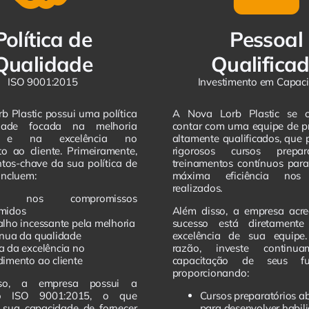
Política de
Pessoal
Qualidade
Qualifica
ISO 9001:2015
Investimento em Capac
b Plastic possui uma política
A Nova Lorb Plastic se 
dade focada na melhoria
contar com uma equipe de pr
a e na excelência no
altamente qualificados, que
o ao cliente. Primeiramente,
rigorosos cursos prepar
tos-chave da sua política de
treinamentos contínuos para
incluem:
máxima eficiência nos 
realizados.
ca nos compromissos
midos
Além disso, a empresa acre
alho incessante pela melhoria
sucesso está diretament
ínua da qualidade
excelência de sua equipe
a da excelência no
razão, investe continu
dimento ao cliente
capacitação de seus fun
proporcionando:
so, a empresa possui a
ção ISO 9001:2015, o que
Cursos preparatórios a
 sua capacidade de fornecer
para desenvolver habil