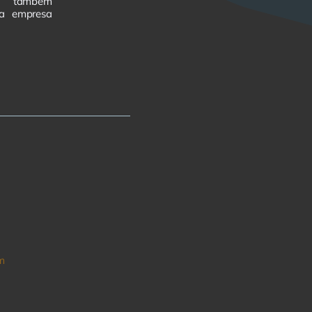
as também
da empresa
m