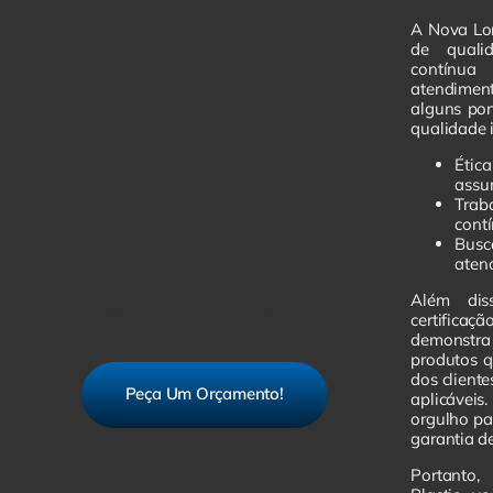
A Nova Lor
de quali
contínu
atendiment
alguns pon
qualidade 
SIGA-NOS PELO
Éti
WHATSAPP
assu
Trab
cont
Estamos à sua disposição para
atender todas as suas
Busc
necessidades. Se você precisa
aten
de um orçamento, basta entrar
em contato conosco pelo
Além dis
WhatsApp. É rápido, fácil e
certifica
você recebe uma resposta ágil.
demonstra
produtos 
dos client
Peça Um Orçamento!
aplicávei
orgulho pa
garantia de
Portanto,