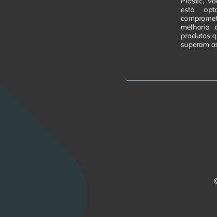
Plastic, v
está op
comprome
melhoria 
produtos 
superam as
©