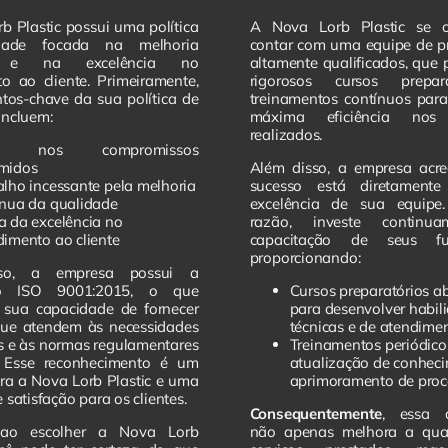
b Plastic possui uma política
A Nova Lorb Plastic se 
dade focada na melhoria
contar com uma equipe de pr
a e na excelência no
altamente qualificados, que
o ao cliente. Primeiramente,
rigorosos cursos prepar
tos-chave da sua política de
treinamentos contínuos para
incluem:
máxima eficiência nos 
realizados.
ca nos compromissos
midos
Além disso, a empresa acre
alho incessante pela melhoria
sucesso está diretament
ínua da qualidade
excelência de sua equipe
a da excelência no
razão, investe continu
dimento ao cliente
capacitação de seus fun
proporcionando:
so, a empresa possui a
ção ISO 9001:2015, o que
Cursos preparatórios a
 sua capacidade de fornecer
para desenvolver habil
que atendem às necessidades
técnicas e de atendime
es e às normas regulamentares
Treinamentos periódico
s. Esse reconhecimento é um
atualização de conhec
ra a Nova Lorb Plastic e uma
aprimoramento de proc
 satisfação para os clientes.
Consequentemente
, essa 
 ao escolher a Nova Lorb
não apenas melhora a qua