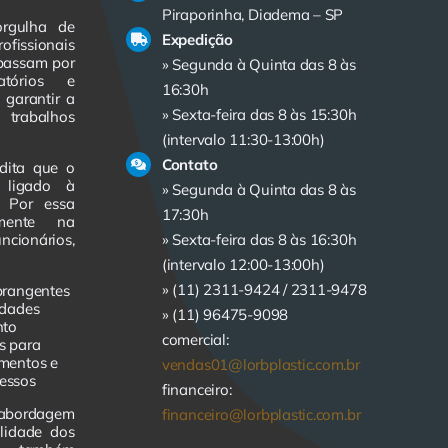
Piraporinha, Diadema – SP
orgulha de
Expedição
ofissionais
 passam por
» Segunda à Quinta das 8 às
atórios e
16:30h
 garantir a
» Sexta-feira das 8 às 15:30h
trabalhos
(intervalo 11:30-13:00h)
Contato
dita que o
e ligado à
» Segunda à Quinta das 8 às
. Por essa
17:30h
amente na
cionários,
» Sexta-feira das 8 às 16:30h
(intervalo 12:00-13:00h)
» (11) 2311-9424 /
2311-9478
brangentes
idades
» (11) 96475-9098
nto
comercial:
s para
imentos e
vendas01@lorbplastic.com.br
essos
financeiro:
abordagem
financeiro@lorbplastic.com.br
lidade dos