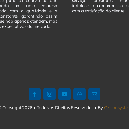
ocê pode ter certeza de que
serviços prestados, m
tando por uma empresa
fortalece o compromisso 
tida com a qualidade e a
com a satisfação do cliente.
constante, garantindo assim
que não apenas atendem, mas
 expectativas do mercado.
 Copyright 2026 • Todos os Direitos Reservados • By
Cecconsyste