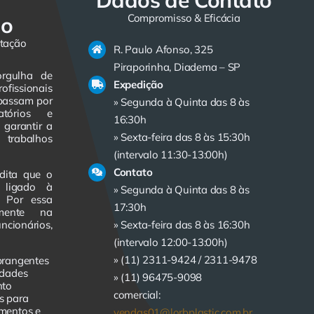
Dados de Contato
Compromisso & Eficácia
do
itação
R. Paulo Afonso, 325
Piraporinha, Diadema – SP
orgulha de
Expedição
ofissionais
 passam por
» Segunda à Quinta das 8 às
atórios e
16:30h
 garantir a
» Sexta-feira das 8 às 15:30h
trabalhos
(intervalo 11:30-13:00h)
Contato
dita que o
e ligado à
» Segunda à Quinta das 8 às
. Por essa
17:30h
amente na
cionários,
» Sexta-feira das 8 às 16:30h
(intervalo 12:00-13:00h)
» (11) 2311-9424 /
2311-9478
brangentes
idades
» (11) 96475-9098
nto
comercial:
s para
imentos e
vendas01@lorbplastic.com.br