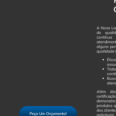
A Nova Lor
de quali
contínu
atendiment
alguns pon
qualidade 
SIGA-NOS PELO
Éti
WHATSAPP
assu
Trab
cont
Estamos à sua disposição para
atender todas as suas
Busc
necessidades. Se você precisa
aten
de um orçamento, basta entrar
em contato conosco pelo
Além dis
WhatsApp. É rápido, fácil e
certifica
você recebe uma resposta ágil.
demonstra
produtos 
dos client
Peça Um Orçamento!
aplicávei