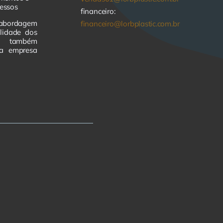
essos
financeiro:
abordagem
financeiro@lorbplastic.com.br
lidade dos
as também
da empresa