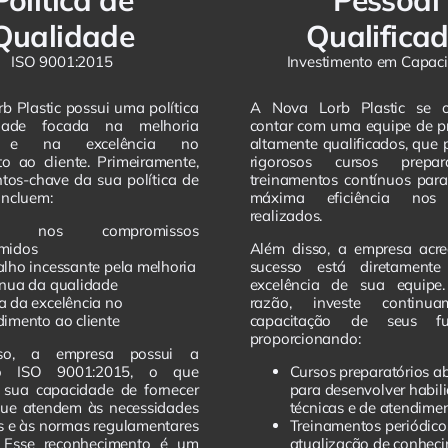
Política de
Pessoal
Qualidade
Qualifica
ISO 9001:2015
Investimento em Capac
b Plastic possui uma política
A Nova Lorb Plastic se 
dade focada na melhoria
contar com uma equipe de pr
a e na excelência no
altamente qualificados, que
o ao cliente. Primeiramente,
rigorosos cursos prepar
tos-chave da sua política de
treinamentos contínuos para
incluem:
máxima eficiência nos 
realizados.
ca nos compromissos
midos
Além disso, a empresa acre
alho incessante pela melhoria
sucesso está diretament
ínua da qualidade
excelência de sua equipe
a da excelência no
razão, investe continu
dimento ao cliente
capacitação de seus fun
proporcionando:
so, a empresa possui a
ção ISO 9001:2015, o que
Cursos preparatórios a
 sua capacidade de fornecer
para desenvolver habil
que atendem às necessidades
técnicas e de atendime
es e às normas regulamentares
Treinamentos periódico
s. Esse reconhecimento é um
atualização de conhec