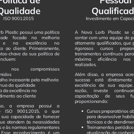
Política de
Pessoal
Qualidade
Qualifica
ISO 9001:2015
Investimento em Capac
b Plastic possui uma política
A Nova Lorb Plastic se 
dade focada na melhoria
contar com uma equipe de pr
a e na excelência no
altamente qualificados, que
o ao cliente. Primeiramente,
rigorosos cursos prepar
tos-chave da sua política de
treinamentos contínuos para
incluem:
máxima eficiência nos 
realizados.
ca nos compromissos
midos
Além disso, a empresa acre
alho incessante pela melhoria
sucesso está diretament
ínua da qualidade
excelência de sua equipe
a da excelência no
razão, investe continu
dimento ao cliente
capacitação de seus fun
proporcionando:
so, a empresa possui a
ção ISO 9001:2015, o que
Cursos preparatórios a
 sua capacidade de fornecer
para desenvolver habil
que atendem às necessidades
técnicas e de atendime
es e às normas regulamentares
Treinamentos periódico
s. Esse reconhecimento é um
atualização de conhec