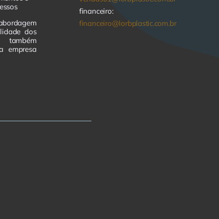
essos
financeiro:
abordagem
financeiro@lorbplastic.com.br
lidade dos
as também
da empresa