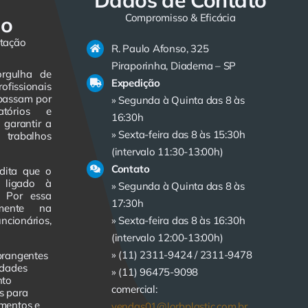
Dados de Contato
Compromisso & Eficácia
do
itação
R. Paulo Afonso, 325
Piraporinha, Diadema – SP
orgulha de
Expedição
ofissionais
 passam por
» Segunda à Quinta das 8 às
atórios e
16:30h
 garantir a
» Sexta-feira das 8 às 15:30h
trabalhos
(intervalo 11:30-13:00h)
Contato
dita que o
e ligado à
» Segunda à Quinta das 8 às
. Por essa
17:30h
amente na
cionários,
» Sexta-feira das 8 às 16:30h
(intervalo 12:00-13:00h)
» (11) 2311-9424 /
2311-9478
brangentes
idades
» (11) 96475-9098
nto
comercial:
s para
imentos e
vendas01@lorbplastic.com.br