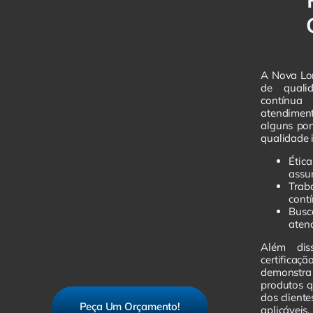
A Nova Lor
de quali
contínu
atendiment
alguns pon
qualidade 
SIGA-NOS PELO
Éti
WHATSAPP
assu
Trab
cont
Estamos à sua disposição para
atender todas as suas
Busc
necessidades. Se você precisa
aten
de um orçamento, basta entrar
em contato conosco pelo
Além dis
WhatsApp. É rápido, fácil e
certifica
você recebe uma resposta ágil.
demonstra
produtos 
dos client
Peça Um Orçamento!
aplicávei