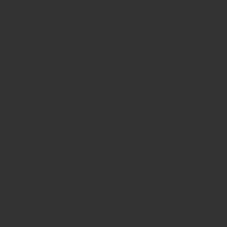
SIGA-NOS PELO
WHATSAPP
Estamos à sua disposição para atender todas
as suas necessidades. Se você precisa de um
orçamento, basta entrar em contato conosco
pelo WhatsApp. É rápido, fácil e você recebe