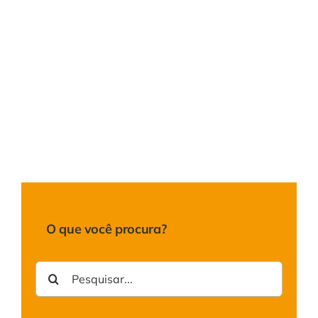
Produtos
Áreas de Atu
Representan
Contato
O que você procura?
Buscar
resultados
para: