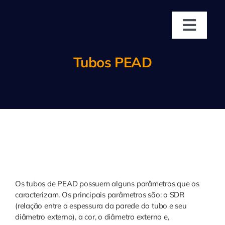
Ir
para
o
Toggl
conteúdo
Navig
Home
Tubos PEAD
Empresa
Produtos
Áreas de Atu
Os tubos de PEAD possuem alguns parâmetros que os
Representan
caracterizam. Os principais parâmetros são: o SDR
(relação entre a espessura da parede do tubo e seu
diâmetro externo), a cor, o diâmetro externo e,
Contato